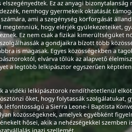
s elszegényedtek. Ez az anyagi bizonytalanság 
edezzék, nemhogy gyermekeik oktatását támoga
 számára, ami a szegénység körforgását állandó
ll megtenniük, hogy elérjék gyülekezeteiket, g
znek. Ez nem csak a fizikai kimerültségüket nö
zolgálhassák a gondjaikra bízott több közössé
ábbra is magasak. Egyes közösségekben a tago
pásztoroktól, elvárva tőlük az alapvető élelmis
yet a legtöbb lelkipásztor egyszerűen képtelen e
 a vidéki lelkipásztorok rendíthetetlenül elköt
ztönzi őket, hogy folytassák szolgálatukat, gy
 létfontosságú a Sierra Leone-i Baptista Konve
 olyan közösségeknek, amelyek egyébként figye
nekelt hősei, akik a nehézségekkel szemben is 
zatvállalás igazi szellemét.