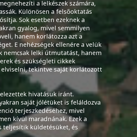
megnehezíti a lelkészek számára,
ssák. Különösen a felsőoktatás
sítja. Sok esetben ezeknek a
yakran gyalog, mivel semmilyen
veli, hanem korlátozza azt a
get. E nehézségek ellenére a velük
k nemcsak lelki útmutatást, hanem
zerek és szükségleti cikkek
lviselni, tekintve saját korlátozott
elezettek hivatásuk iránt.
akran saját jólétüket is feláldozva
nció terjeszkedéséhez, mivel
lmen kívül maradnának. Ezek a
teljesítik küldetésüket, és