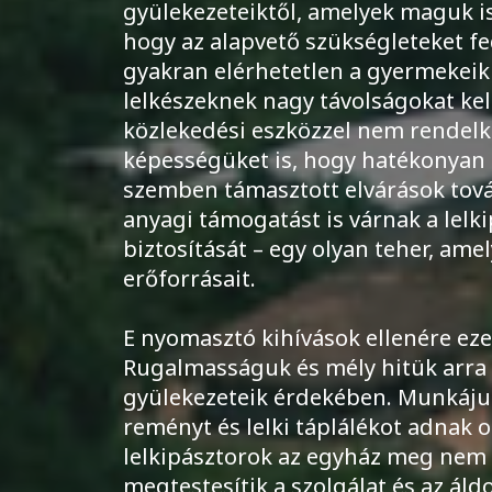
gyülekezeteiktől, amelyek maguk i
hogy az alapvető szükségleteket f
gyakran elérhetetlen a gyermekeik
lelkészeknek nagy távolságokat ke
közlekedési eszközzel nem rendelke
képességüket is, hogy hatékonyan s
szemben támasztott elvárások tov
anyagi támogatást is várnak a lelki
biztosítását – egy olyan teher, amel
erőforrásait.
E nyomasztó kihívások ellenére ezek
Rugalmasságuk és mély hitük arra ös
gyülekezeteik érdekében. Munkájuk
reményt és lelki táplálékot adnak
lelkipásztorok az egyház meg nem é
megtestesítik a szolgálat és az áldo