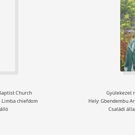
Baptist Church
Gyülekezet 
la Limba chiefdom
Hely: Gbendembu Ar
álló
Családi áll