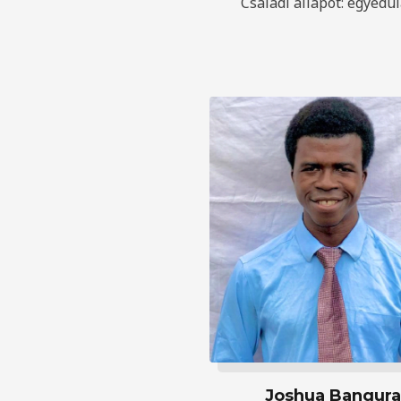
Családi állapot: egyedül
Joshua Bangura