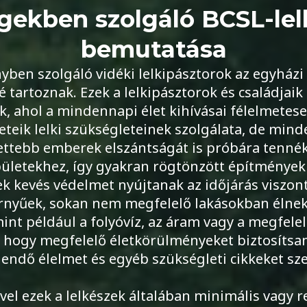
gekben szolgáló BCSL-lel
bemutatása
yben szolgáló vidéki lelkipásztorok az egyház
é tartoznak. Ezek a lelkipásztorok és családja
, ahol a mindennapi élet kihívásai félelmetese
eteik lelki szükségleteinek szolgálata, de min
zettebb emberek elszántságát is próbára tenné
épületekhez, így gyakran rögtönzött építménye
yek kevés védelmet nyújtanak az időjárás viszont
rnyűek, sokan nem megfelelő lakásokban élnek
nt például a folyóvíz, az áram vagy a megfelelő
hogy megfelelő életkörülményeket biztosítsan
gendő élelmet és egyéb szükségleti cikkeket sz
vel ezek a lelkészek általában minimális vagy