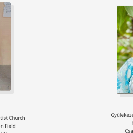
Gyülekeze
tist Church
on Field
Csa