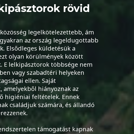
kipásztorok rövid
i közösség legelkötelezettebb, ám
ik gyakran az ország legeldugottabb
k. Elsődleges küldetésük a
dezt olyan körülmények között
k. E lelkipásztorok többsége nem
kben vagy szabadtéri helyeken
agságai ellen. Saját
, amelyekből hiányoznak az
 higiéniai feltételek. Ennek
ak családjuk számára, és állandó
erezzenek.
 rendszertelen támogatást kapnak