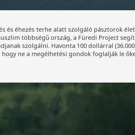
és és éhezés terhe alatt szolgáló pásztorok élet
uszlim többségű ország, a Füredi Project segít
janak szolgálni. Havonta 100 dollárral (36.000
, hogy ne a megélhetési gondok foglalják le őke