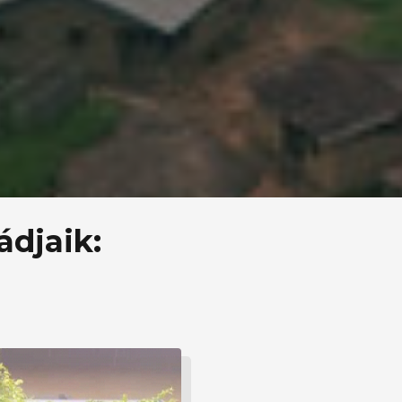
ádjaik: