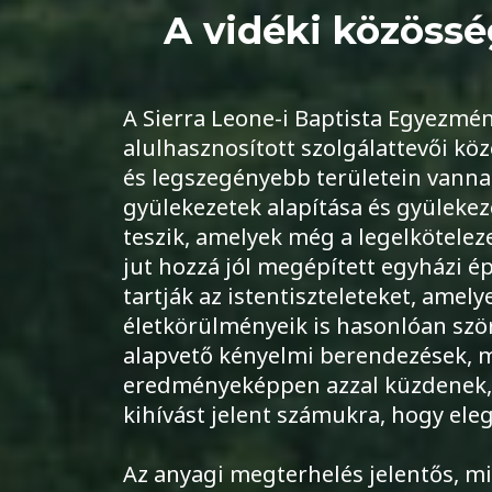
A vidéki közössé
A Sierra Leone-i Baptista Egyezmén
alulhasznosított szolgálattevői köz
és legszegényebb területein vannak
gyülekezetek alapítása és gyülekez
teszik, amelyek még a legelkötele
jut hozzá jól megépített egyházi 
tartják az istentiszteleteket, amel
életkörülményeik is hasonlóan szö
alapvető kényelmi berendezések, mi
eredményeképpen azzal küzdenek, 
kihívást jelent számukra, hogy ele
Az anyagi megterhelés jelentős, mi